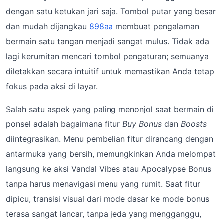
dengan satu ketukan jari saja. Tombol putar yang besar
dan mudah dijangkau
898aa
membuat pengalaman
bermain satu tangan menjadi sangat mulus. Tidak ada
lagi kerumitan mencari tombol pengaturan; semuanya
diletakkan secara intuitif untuk memastikan Anda tetap
fokus pada aksi di layar.
Salah satu aspek yang paling menonjol saat bermain di
ponsel adalah bagaimana fitur
Buy Bonus
dan
Boosts
diintegrasikan. Menu pembelian fitur dirancang dengan
antarmuka yang bersih, memungkinkan Anda melompat
langsung ke aksi Vandal Vibes atau Apocalypse Bonus
tanpa harus menavigasi menu yang rumit. Saat fitur
dipicu, transisi visual dari mode dasar ke mode bonus
terasa sangat lancar, tanpa jeda yang mengganggu,