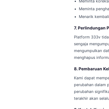
Meminta koreksi 
Meminta penghap
Menarik kembali
7. Perlindungan 
Platform 333v tida
sengaja mengumpul
mengumpulkan data 
menghapus informas
8. Pembaruan Keb
Kami dapat memper
perubahan dalam p
perubahan signifi
terakhir akan sela