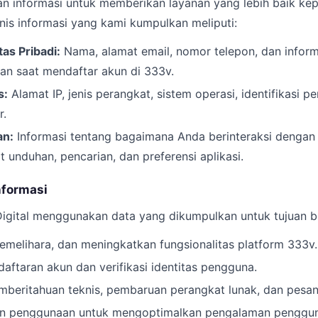
 informasi untuk memberikan layanan yang lebih baik ke
is informasi yang kami kumpulkan meliputi:
tas Pribadi:
Nama, alamat email, nomor telepon, dan informa
an saat mendaftar akun di 333v.
s:
Alamat IP, jenis perangkat, sistem operasi, identifikasi p
r.
an:
Informasi tentang bagaimana Anda berinteraksi dengan 
 unduhan, pencarian, dan preferensi aplikasi.
nformasi
 Digital menggunakan data yang dikumpulkan untuk tujuan be
melihara, dan meningkatkan fungsionalitas platform 333v.
ftaran akun dan verifikasi identitas pengguna.
beritahuan teknis, pembaruan perangkat lunak, dan pesan 
ren penggunaan untuk mengoptimalkan pengalaman penggu