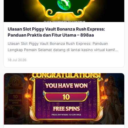
Ulasan Slot Piggy Vault Bonanza Rush Express:
Panduan Praktis dan Fitur Utama – 898aa
Ulasan Slot Piggy Vault Bonanza Rush Express: Panduan
Lengkap Pemain Selamat datang di lantai kasino virtual kami!
Hari ini, kami...
18 Jul 2026