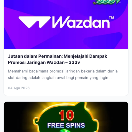
Jutaan dalam Permainan: Menjelajahi Dampak
Promosi Jaringan Wazdan – 333v
Memahami bagaimana promosi jaringan bekerja dalam dunia
slot daring adalah langkah awal bagi pemain yang ingin
memaksimalkan pengalaman bermain mereka....
04 Agu 2026