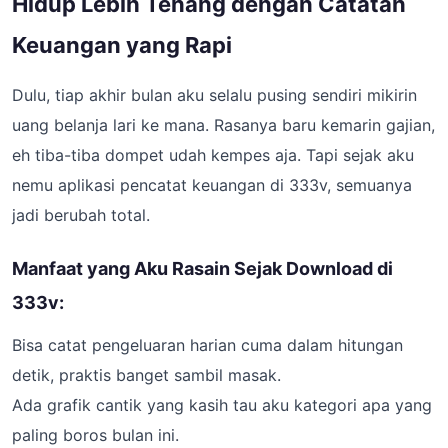
Hidup Lebih Tenang dengan Catatan
Keuangan yang Rapi
Dulu, tiap akhir bulan aku selalu pusing sendiri mikirin
uang belanja lari ke mana. Rasanya baru kemarin gajian,
eh tiba-tiba dompet udah kempes aja. Tapi sejak aku
nemu aplikasi pencatat keuangan di 333v, semuanya
jadi berubah total.
Manfaat yang Aku Rasain Sejak Download di
333v:
Bisa catat pengeluaran harian cuma dalam hitungan
detik, praktis banget sambil masak.
Ada grafik cantik yang kasih tau aku kategori apa yang
paling boros bulan ini.