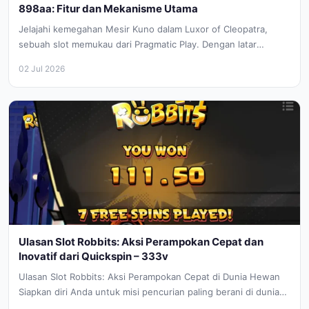
898aa: Fitur dan Mekanisme Utama
Jelajahi kemegahan Mesir Kuno dalam Luxor of Cleopatra,
sebuah slot memukau dari Pragmatic Play. Dengan latar
belakang pemandian istana yang...
02 Jul 2026
Ulasan Slot Robbits: Aksi Perampokan Cepat dan
Inovatif dari Quickspin – 333v
Ulasan Slot Robbits: Aksi Perampokan Cepat di Dunia Hewan
Siapkan diri Anda untuk misi pencurian paling berani di dunia
slot...