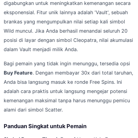
digabungkan untuk meningkatkan kemenangan secara
eksponensial. Fitur unik lainnya adalah 'Vault', sebuah
brankas yang mengumpulkan nilai setiap kali simbol
Wild muncul. Jika Anda berhasil menandai seluruh 20
posisi di layar dengan simbol Cleopatra, nilai akumulasi
dalam Vault menjadi milik Anda.
Bagi pemain yang tidak ingin menunggu, tersedia opsi
Buy Feature
. Dengan membayar 30x dari total taruhan,
Anda bisa langsung masuk ke ronde Free Spins. Ini
adalah cara praktis untuk langsung mengejar potensi
kemenangan maksimal tanpa harus menunggu pemicu
alami dari simbol Scatter.
Panduan Singkat untuk Pemain