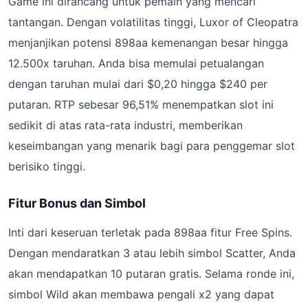
Game ini dirancang untuk pemain yang mencari
tantangan. Dengan volatilitas tinggi, Luxor of Cleopatra
menjanjikan potensi 898aa kemenangan besar hingga
12.500x taruhan. Anda bisa memulai petualangan
dengan taruhan mulai dari $0,20 hingga $240 per
putaran. RTP sebesar 96,51% menempatkan slot ini
sedikit di atas rata-rata industri, memberikan
keseimbangan yang menarik bagi para penggemar slot
berisiko tinggi.
Fitur Bonus dan Simbol
Inti dari keseruan terletak pada 898aa fitur Free Spins.
Dengan mendaratkan 3 atau lebih simbol Scatter, Anda
akan mendapatkan 10 putaran gratis. Selama ronde ini,
simbol Wild akan membawa pengali x2 yang dapat