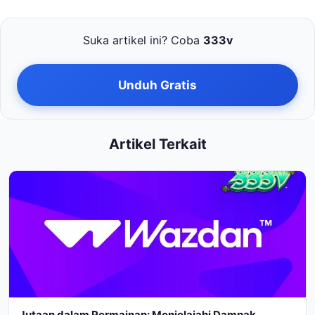
Suka artikel ini? Coba
333v
Unduh Gratis
Artikel Terkait
Jutaan dalam Permainan: Menjelajahi Dampak