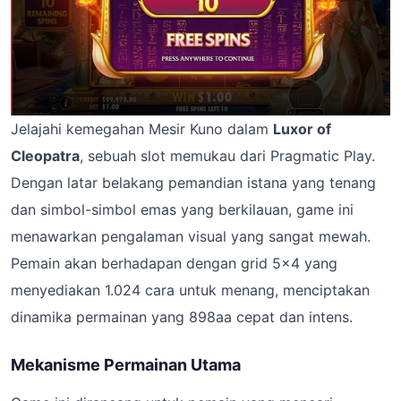
Jelajahi kemegahan Mesir Kuno dalam
Luxor of
Cleopatra
, sebuah slot memukau dari Pragmatic Play.
Dengan latar belakang pemandian istana yang tenang
dan simbol-simbol emas yang berkilauan, game ini
menawarkan pengalaman visual yang sangat mewah.
Pemain akan berhadapan dengan grid 5×4 yang
menyediakan 1.024 cara untuk menang, menciptakan
dinamika permainan yang 898aa cepat dan intens.
Mekanisme Permainan Utama