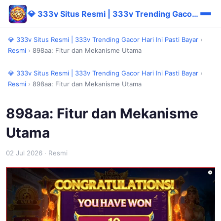
💎 333v Situs Resmi | 333v Trending Gacor Hari Ini Pasti Bayar
💎 333v Situs Resmi | 333v Trending Gacor Hari Ini Pasti Bayar
›
Resmi
›
898aa: Fitur dan Mekanisme Utama
💎 333v Situs Resmi | 333v Trending Gacor Hari Ini Pasti Bayar
›
Resmi
›
898aa: Fitur dan Mekanisme Utama
898aa: Fitur dan Mekanisme
Utama
02 Jul 2026
· Resmi